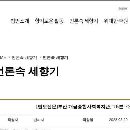
Home
법인소개
향기로운 활동
언론속 세향기
위대한 후원
OME
언론속 세향기
언론속 세향기
언론속 세향기
[법보신문]부산 개금종합사회복지관, ‘15분’ 
작성자
관리자
작성일
2023-03-20