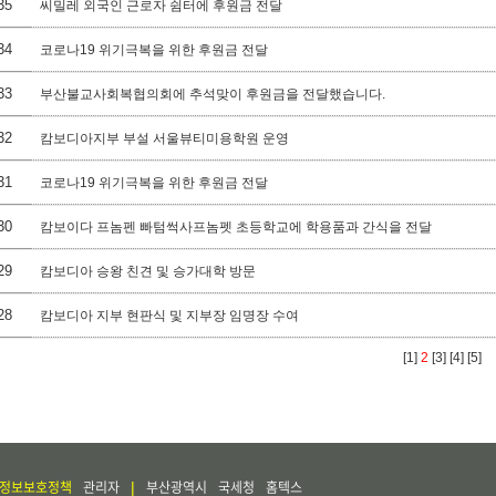
35
씨밀레 외국인 근로자 쉼터에 후원금 전달
34
코로나19 위기극복을 위한 후원금 전달
33
부산불교사회복협의회에 추석맞이 후원금을 전달했습니다.
32
캄보디아지부 부설 서울뷰티미용학원 운영
31
코로나19 위기극복을 위한 후원금 전달
30
캄보이다 프놈펜 빠텀썩사프놈펫 초등학교에 학용품과 간식을 전달
29
캄보디아 승왕 친견 및 승가대학 방문
28
캄보디아 지부 현판식 및 지부장 임명장 수여
[1]
2
[3]
[4]
[5]
정보보호정책
관리자
부산광역시
국세청
홈텍스
|