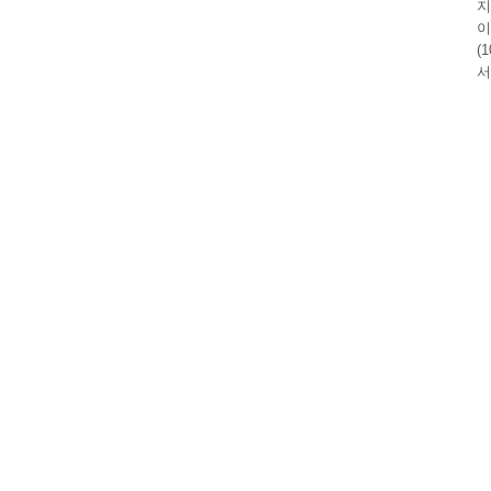
지
이
(
서