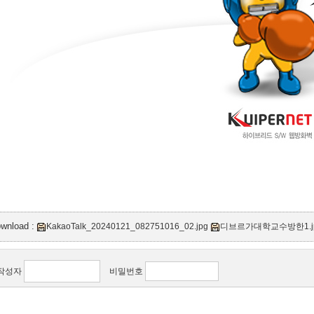
ownload :
KakaoTalk_20240121_082751016_02.jpg
디브르가대학교수방한1.j
작성자
비밀번호