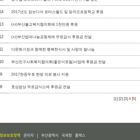
14
2017년도 캄보디아 로터스월드 및 덩까오초등학교 후원
13
(사)부산불교복지협의회에 1천만원 후원
12
(사)부산밥퍼나눔공동체에 무료급식 후원금 전달
11
다문화가정과 함께한 행복한식사 및 사랑의 쌀나눔
10
부산진구사회복지협의회(좋은이웃들)사업에 후원금 전달
9
2017한중우호 한방 의료 봉사 지원
8
효심밥상 무료급식소에 후원금 전달
[1]
[2]
[3]
4
[5]
정보보호정책
관리자
부산광역시
국세청
홈텍스
|