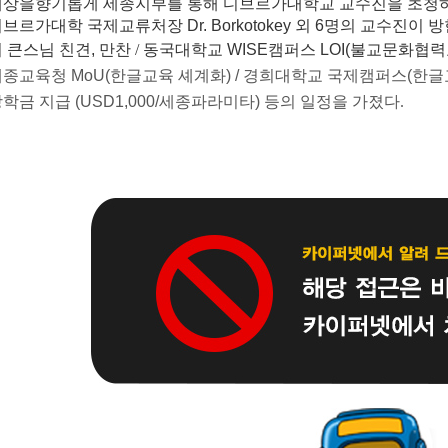
세상을향기롭게 세종지부를 통해 디브르가대학교 교수진을 초청하
디브르가대학
국제교류처장
Dr. Borkotokey
외
6
명
의 교수진이 방한
 큰스님 친견
,
만찬 /
동국대학교
WISE
캠퍼스
LOI(
불교문화협력
세종교육청
MoU(
한글교육 셰계화
) /
경희대학교 국제캠퍼스
(
한글
장학금 지급
(USD1,000/
세종파라미타
)
등의 일정을 가졌다.