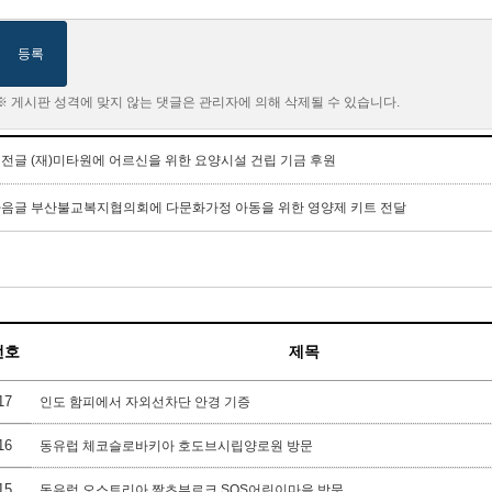
등록
※ 게시판 성격에 맞지 않는 댓글은 관리자에 의해 삭제될 수 있습니다.
이전글
(재)미타원에 어르신을 위한 요양시설 건립 기금 후원
다음글
부산불교복지협의회에 다문화가정 아동을 위한 영양제 키트 전달
번호
제목
17
인도 함피에서 자외선차단 안경 기증
16
동유럽 체코슬로바키아 호도브시립양로원 방문
15
동유럽 오스트리아 짤츠부르크 SOS어린이마을 방문