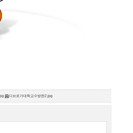
pg
디브르가대학교수방한2.jpg